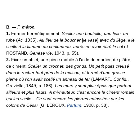
B. —
P. méton.
1.
Fermer hermétiquement.
Sceller une bouteille, une fiole, un
tube
(
Ac.
1935).
Au lieu de le boucher
[
le vase
]
avec du liège, il le
scelle à la flamme du chalumeau, après en avoir étiré le col
(J.
ROSTAND,
Genèse vie
, 1943, p. 55).
2.
Fixer un objet, une pièce mobile à l'aide de mortier, de plâtre,
de ciment.
Sceller un crochet, des gonds.
Un petit puits creusé
dans le rocher tout près de la maison, et fermé d'une grosse
pierre où l'on avait scellé un anneau de fer
(LAMART.,
Confid.
,
Graziella, 1849, p. 186).
Les murs y sont plus épais que partout
ailleurs et plus hauts. À mi-hauteur, c'est encore le ciment romain
qui les scelle... Ce sont encore les pierres entassées par les
colons de César
(G. LEROUX,
Parfum
, 1908, p. 38).