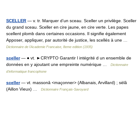
SCELLER
— v. tr. Marquer d’un sceau. Sceller un privilège. Sceller
du grand sceau. Sceller en cire jaune, en cire verte. Les papes
scellent plomb dans certaines occasions. Il signifie également
Apposer, appliquer, par autorité de justice, les scellés à une …
Dictionnaire de l'Academie Francaise, 8eme edition (1935)
sceller
— ● vt. ►CRYPTO Garantir l intégrité d un ensemble de
données en y ajoutant une empreinte numérique …
Dictionnaire
d'informatique francophone
sceller
— vt. massonâ <maçonner> (Albanais, Arvillard) ; sèlâ
(Aillon Vieux) …
Dictionnaire Français-Savoyard