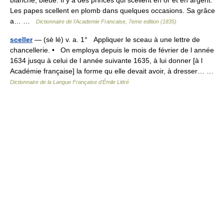
Les papes scellent en plomb dans quelques occasions. Sa grâce
a… …
Dictionnaire de l'Academie Francaise, 7eme edition (1835)
sceller
— (sè lé) v. a. 1° Appliquer le sceau à une lettre de
chancellerie. • On employa depuis le mois de février de l année
1634 jusqu à celui de l année suivante 1635, à lui donner [à l
Académie française] la forme qu elle devait avoir, à dresser… …
Dictionnaire de la Langue Française d'Émile Littré