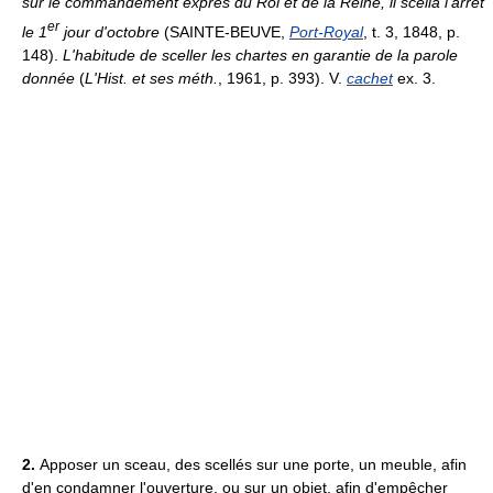
sur le commandement exprès du Roi et de la Reine, il scella l'arrêt
er
le 1
jour d'octobre
(SAINTE-BEUVE,
Port-Royal
, t. 3, 1848, p.
148).
L'habitude de sceller les chartes en garantie de la parole
donnée
(
L'Hist. et ses méth.
, 1961, p. 393). V.
cachet
ex. 3.
2.
Apposer un sceau, des scellés sur une porte, un meuble, afin
d'en condamner l'ouverture, ou sur un objet, afin d'empêcher