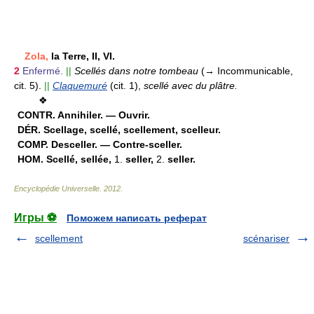
Zola,
la Terre, II, VI.
2
Enfermé.
||
Scellés dans notre tombeau
(→ Incommunicable,
cit. 5).
||
Claquemuré
(cit. 1),
scellé avec du plâtre.
❖
CONTR.
Annihiler. — Ouvrir.
DÉR.
Scellage, scellé, scellement, scelleur.
COMP.
Desceller. — Contre-sceller.
HOM.
Scellé, sellée,
1.
seller,
2.
seller.
Encyclopédie Universelle
.
2012
.
Игры ⚽
Поможем написать реферат
scellement
scénariser