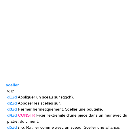
sceller
v.
tr.
d1./d
Appliquer un sceau sur (qqch).
d2./d
Apposer les scellés sur.
d3./d
Fermer hermétiquement. Sceller une bouteille.
d4./d
CONSTR
Fixer l'extrémité d'une pièce dans un mur avec du
plâtre, du ciment.
d5./d
Fig.
Ratifier comme avec un sceau. Sceller une alliance.