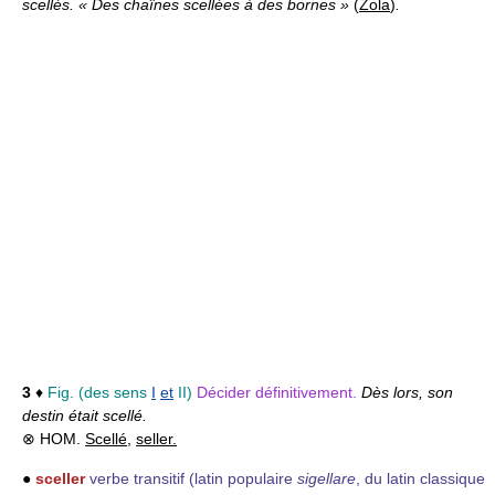
scellés. « Des chaînes scellées à des bornes »
(
Zola
)
.
3
♦
Fig.
(des sens
I
et
II
)
Décider définitivement.
Dès lors, son
destin était scellé.
⊗ HOM.
Scellé
,
seller.
●
sceller
verbe transitif
(latin populaire
sigellare
, du latin classique