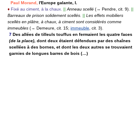
Paul Morand,
l'Europe galante, I.
♦
Fixé au ciment, à la chaux.
||
Anneau scellé
(→ Pendre, cit. 9).
||
Barreaux de prison solidement scellés.
||
Les effets mobiliers
scellés en plâtre, à chaux, à ciment sont considérés comme
immeubles
(→ Demeure, cit. 15;
immeuble
, cit. 3).
7
Des allées de tilleuls touffus en fermaient les quatre faces
(de la place),
dont deux étaient défendues par des chaînes
scellées à des bornes, et dont les deux autres se trouvaient
garnies de longues barres de bois (…)