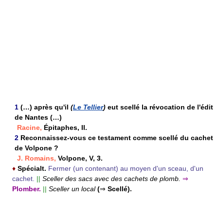
1
(…) après qu'il
(
Le Tellier
)
eut scellé la révocation de l'édit
de Nantes (…)
Racine,
Épitaphes, II.
2
Reconnaissez-vous ce testament comme scellé du cachet
de Volpone ?
J. Romains,
Volpone, V, 3.
♦
Spécialt.
Fermer (un contenant) au moyen d'un sceau, d'un
cachet.
||
Sceller des sacs avec des cachets de plomb.
⇒
Plomber.
||
Sceller un local
(
⇒
Scellé).