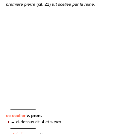
première pierre
(cit. 21)
fut scellée par la reine.
——————
se sceller
v. pron.
♦
→ ci-dessus cit. 4 et
supra.
——————