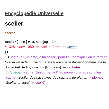
Encyclopédie Universelle
sceller
sceller
sceller
[ sele ]
v. tr.
<conjug. : 1>
• 1328;
sieler
1080; de
scel,
a. forme de
sceau
I
♦
1
♦
Marquer (un acte) d'un sceau, pour l'authentiquer ou le fermer.
Sceller un acte. « Reconnaissez-vous ce testament comme scellé
du cachet de Volpone ? »
(
Romains
)
.
⇒
cacheter
.
♢
Spécialt
Fermer (un contenant) au moyen d'un sceau, d'un
cachet.
Sceller des sacs avec des cachets de plomb.
⇒
plomber
.
Sceller un local
(
⇒
scellé
)
.