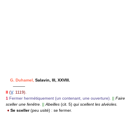
G. Duhamel,
Salavin, III, XXVIII.
———
II
(
V
. 1119).
1
Fermer hermétiquement (un contenant, une ouverture).
||
Faire
sceller une fenêtre.
||
Abeilles
(cit. 5)
qui scellent les alvéoles.
♦
Se sceller
(peu usité) :
se fermer.