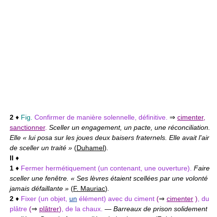
2
♦
Fig.
Confirmer de manière solennelle, définitive.
⇒
cimenter
,
sanctionner
.
Sceller un engagement, un pacte, une réconciliation.
Elle « lui posa sur les joues deux baisers fraternels. Elle avait l'air
de sceller un traité »
(
Duhamel
)
.
II
♦
1
♦
Fermer hermétiquement (un contenant, une ouverture).
Faire
sceller une fenêtre. « Ses lèvres étaient scellées par une volonté
jamais défaillante »
(
F. Mauriac
)
.
2
♦
Fixer (un objet,
un
élément) avec du ciment
(
⇒
cimenter
)
, du
plâtre
(
⇒
plâtrer
)
, de la chaux.
—
Barreaux de prison solidement