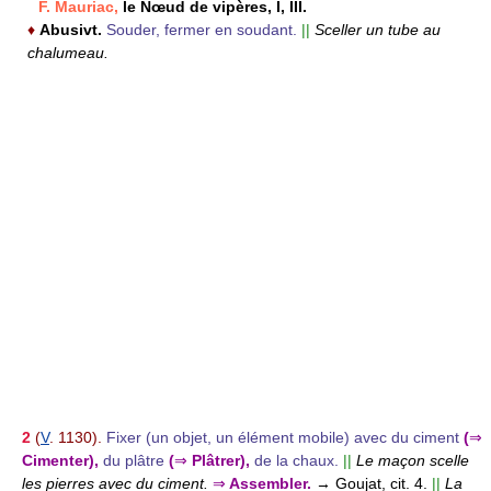
F. Mauriac,
le Nœud de vipères, I, III.
♦
Abusivt.
Souder, fermer en soudant.
||
Sceller un tube au
chalumeau.
2
(
V
. 1130).
Fixer (un objet, un élément mobile) avec du ciment
(
⇒
Cimenter),
du plâtre
(
⇒
Plâtrer),
de la chaux.
||
Le maçon scelle
les pierres avec du ciment.
⇒
Assembler.
→ Goujat, cit. 4.
||
La