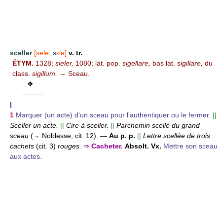
sceller
[sele;
s
ɛle]
v. tr.
ÉTYM.
1328;
sieler,
1080; lat. pop.
sigellare,
bas lat.
sigillare,
du
class.
sigillum.
→ Sceau.
❖
———
I
1
Marquer (un acte) d'un sceau pour l'authentiquer ou le fermer.
||
Sceller un acte.
||
Cire à sceller.
||
Parchemin scellé du grand
sceau
(→ Noblesse, cit. 12).
—
Au p. p.
||
Lettre scellée de trois
cachets
(cit. 3)
rouges.
⇒
Cacheter.
Absolt. Vx.
Mettre son sceau
aux actes.