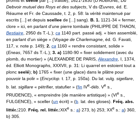
promis et
séellé
par [...] traittié); 1621-1630 (D'AUBIGNÉ,
Du
Debvoir mutuel des Roys et des subjects
, V ds
Œuvres
, éd. E.
Réaume et Fr. de Caussade, t. 2, p. 58: la vérité maintenuë par
escrits [...] et depuis
scellee
de [...] sang).
B. 1.
1121-34 « fermer,
clore » ici, en parlant d'une pierre tombale (PHILIPPE DE THAON,
Bestiaire
, 2950 ds T.-L.);
ca
1140 part. passé adj. « bien assemblé,
en parlant d'un siège » (
Voyage de Charlemagne
, éd. G. Favati,
117, v. note p. 149);
2.
ca
1160 « rendre consistant, solide »
(
Eneas
, 7657 ds T.-L.);
3. a)
1180-90 « fixer solidement (avec du
plomb, du mortier) » (ALEXANDRE DE PARIS,
Alexandre
, I, 1374,
éd. Elliott Monographs, XXXVII, p. 31: Li quarrel en estoient tout a
plonc
seelé
);
b)
1765 « fixer (une glace) dans le plâtre pour
pouvoir la polir » (
Encyclop.
t. 17, p. 150a). Du lat. vulg.
sigellare
,
e
e
b. lat.
sigillare
« pétrifier, statufier » (
fin
IV
-déb. V
s.,
e
PRUDENCE), « empreindre (de manière artistique) » (VI
s.,
FULGENCE), « sceller (
un
écrit) » (
b
. lat. des gloses).
Fréq. abs.
e
e
littér.:
210.
Fréq. rel. littér.:
XIX
s.:
a
) 273, b) 253; XX
s.:
a
) 360,
b) 305.