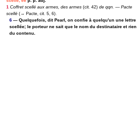
scellé, ée
p. p. adj.
1
Coffret scellé aux armes, des armes
(cit. 42)
de qqn.
—
Pacte
scellé
(→ Pacte, cit. 5, 6).
6
— Quelquefois, dit Pearl, on confie à quelqu'un une lettre
scellée; le porteur ne sait que le nom du destinataire et rien
du contenu.