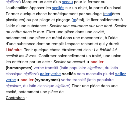
sigillare
)
Marquer un acte d'un
sceau
pour le fermer ou
l'authentifier. Apposer les
scellés
sur un objet, la porte d'un local.
Fermer quelque chose hermétiquement par soudage (
mati
ères
plastiques) ou par pliage et pinçage (
m
étal), le fixer solidement à
l'aide d'une substance :
Sceller une couronne sur une dent.
Sceller
un coffre dans le mur.
Fixer une pièce dans une cavité,
notamment une pièce de métal dans une maçonnerie, à l'aide
d'une substance dont on remplit l'espace restant et qui y durcit.
Littéraire.
Tenir quelque chose étroitement clos :
La fidélité lui
scellait les lèvres.
Confirmer solennellement un traité, une union,
les entériner par un acte :
Sceller un accord.
●
sceller
(homonymes)
verbe transitif
(latin populaire
sigellare
, du latin
classique
sigillare
)
celer
verbe
scellés
nom masculin pluriel
seller
verbe
●
sceller
(synonymes)
verbe transitif
(latin populaire
sigellare
, du latin classique
sigillare
)
Fixer une pièce dans une
cavité, notamment une pièce de...
Contraires
: