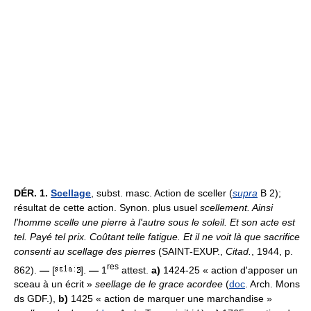
DÉR.
1.
Scellage
, subst. masc. Action de sceller (
supra
B 2);
résultat de cette action. Synon. plus usuel
scellement.
Ainsi
l'homme scelle une pierre à l'autre sous le soleil. Et son acte est
tel. Payé tel prix. Coûtant telle fatigue. Et il ne voit là que sacrifice
consenti au scellage des pierres
(SAINT-EXUP.,
Citad.
, 1944, p.
res
862).
—
[
].
—
1
attest.
a)
1424-25 « action d'apposer un
sceau à un écrit »
seellage de le grace acordee
(
doc
. Arch. Mons
ds GDF.),
b)
1425 « action de marquer une marchandise »