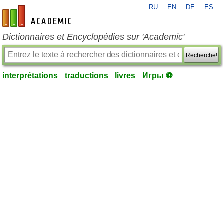
RU
EN
DE
ES
fr-academic.com
Dictionnaires et Encyclopédies sur 'Academic'
Recherche!
interprétations
traductions
livres
Игры ⚽