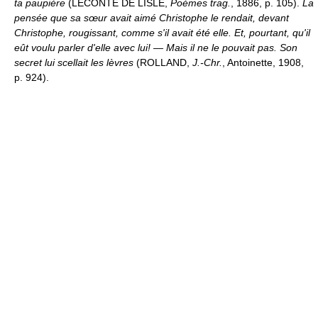
ta paupière
(LECONTE DE LISLE,
Poèmes trag.
, 1886, p. 105).
La
pensée que sa sœur avait aimé Christophe le rendait, devant
Christophe, rougissant, comme s'il avait été elle. Et, pourtant, qu'il
eût voulu parler d'elle avec lui! — Mais il ne le pouvait pas. Son
secret lui scellait les lèvres
(ROLLAND,
J.-Chr.
, Antoinette, 1908,
p. 924).