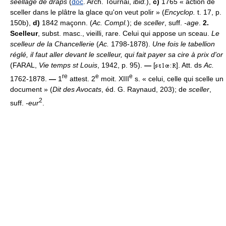
seellage de draps
(
doc
. Arch. Tournai,
ibid.
),
c)
1765 « action de
sceller dans le plâtre la glace qu'on veut polir » (
Encyclop.
t. 17, p.
150b),
d)
1842 maçonn. (
Ac. Compl.
); de
sceller
, suff.
-age
.
2.
Scelleur
, subst. masc., vieilli, rare. Celui qui appose un sceau.
Le
scelleur de la Chancellerie
(
Ac.
1798-1878).
Une fois le tabellion
réglé, il faut aller devant le scelleur, qui fait payer sa cire à prix d'or
(FARAL,
Vie temps st Louis
, 1942, p. 95).
—
[
]. Att. ds
Ac.
re
e
e
1762-1878.
—
1
attest. 2
moit. XIII
s. « celui, celle qui scelle un
document » (
Dit des Avocats
, éd. G. Raynaud, 203); de
sceller
,
2
suff.
-eur
.