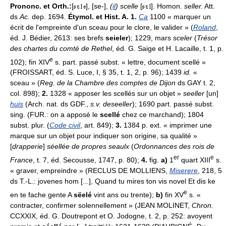
Prononc. et Orth.:
[
], [se-],
(
il
) scelle
[
]. Homon.
seller.
Att.
ds
Ac.
dep. 1694.
Étymol. et Hist. A. 1.
Ca
1100 « marquer un
écrit de l'empreinte d'un sceau pour le clore, le valider » (
Roland
,
éd. J. Bédier, 2613: ses brefs
seieler
); 1229, mars
sceler
(
Trésor
des chartes du comté de Rethel
, éd. G. Saige et H. Lacaille, t. 1, p.
e
102); fin XIV
s. part. passé subst. « lettre, document scellé »
(FROISSART, éd. S. Luce, I, § 35, t. 1, 2, p. 96); 1439
id.
«
sceau » (
Reg. de la Chambre des comptes de Dijon
ds GAY t. 2,
col. 898);
2.
1328 « apposer les scellés sur un objet »
seeller
[un]
huis
(Arch. nat. ds GDF.,
s.v. deseeller
); 1690 part. passé subst.
sing. (FUR.: on a apposé le
scellé
chez ce marchand); 1804
subst. plur. (
Code civil
, art. 849);
3.
1384 p. ext. « imprimer une
marque sur un objet pour indiquer son origine, sa qualité »
[
drapperie
]
séellée de propres seaulx
(
Ordonnances des rois de
er
e
France
, t. 7, éd. Secousse, 1747, p. 80);
4.
fig.
a)
1
quart XIII
s.
« graver, empreindre » (RECLUS DE MOLLIENS,
Miserere
, 218, 5
ds T.-L.: jovenes hom [...], Quand tu mires ton vis novel Et dis ke
e
en te fache gente A
sëelé
vint ans ou trente);
b)
fin XV
s. «
contracter, confirmer solennellement » (JEAN MOLINET,
Chron.
CCXXIX, éd. G. Doutrepont et O. Jodogne, t. 2, p. 252: avoyent