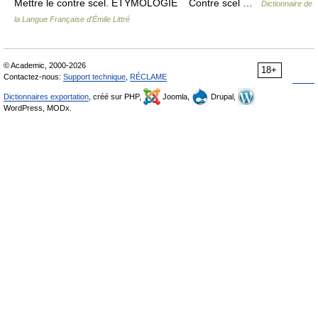
Mettre le contre scel. ÉTYMOLOGIE Contre scel …
Dictionnaire de
la Langue Française d'Émile Littré
© Academic, 2000-2026
18+
Contactez-nous:
Support technique
,
RÉCLAME
Dictionnaires exportation
, créé sur PHP,
Joomla,
Drupal,
WordPress, MODx.